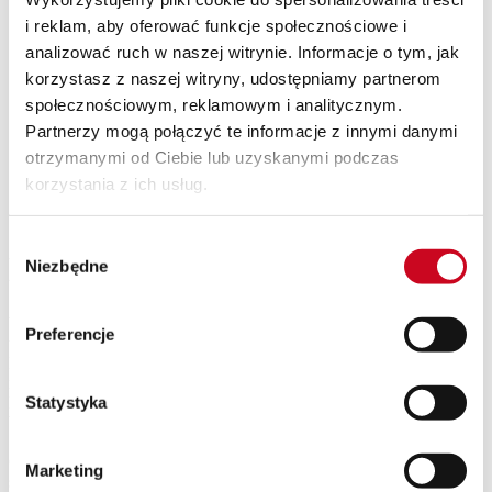
SPEKTAKLE Z WAKACYJNĄ POTAŃCÓWKĄ
i reklam, aby oferować funkcje społecznościowe i
Wyjazdy
analizować ruch w naszej witrynie. Informacje o tym, jak
Kontakt
O nas
korzystasz z naszej witryny, udostępniamy partnerom
Teatr Capitol
społecznościowym, reklamowym i analitycznym.
Klub Capitol
Partnerzy mogą połączyć te informacje z innymi danymi
Impresariat
Akademia sceny musicalowej
otrzymanymi od Ciebie lub uzyskanymi podczas
Partnerzy
korzystania z ich usług.
Eventy
Newsletter
Wybór
Ewa Cichocka
Niezbędne
zgody
W latach 1975-1982 zajmowała się, z ogólnopolskimi sukcesami,
Preferencje
tańcem towarzyskim. Od 1981 do 1984 roku śpiewała w zespole
Kaczki z nowej paczki, uzyskując m.in. GRAND PRIX OSET83
na Ogólnopolskich Spotkaniach Estradowych w Rzeszowie. Z
Statystyka
Kaczkami uczestniczyła w nagraniu Złotej Płyty Greps.
Wielokrotnie gościła na festiwalach w Opolu, Krakowie i
Świnoujściu. Od 1985 roku o chwili obecnej pracuje w zespole
Czerwony Tulipan. Do zespołu wnosi żywiołowość i humor, oraz
Marketing
swoje zamiłowanie do tańca poprzez tworzenie scenicznych