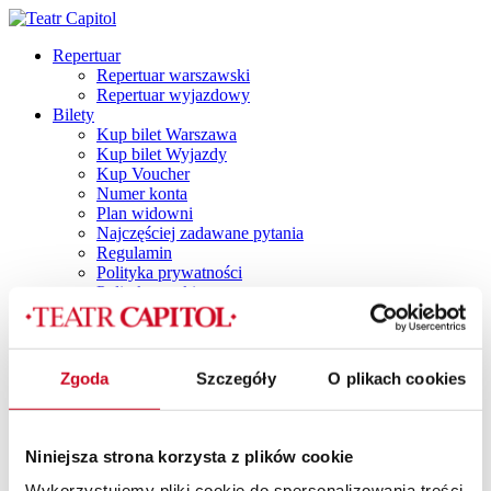
Repertuar
Repertuar warszawski
Repertuar wyjazdowy
Bilety
Kup bilet Warszawa
Kup bilet Wyjazdy
Kup Voucher
Numer konta
Plan widowni
Najczęściej zadawane pytania
Regulamin
Polityka prywatności
Polityka cookies
Vouchery
Spektakle
Spektakle dla dorosłych
Capitol by Night
Zgoda
Szczegóły
O plikach cookies
DINNER SHOW
Dla dzieci i młodzieży
TANI PONIEDZIAŁEK
Spektakle z dancingiem
Niniejsza strona korzysta z plików cookie
SPEKTAKLE Z POTAŃCÓWKĄ
SPEKTAKLE Z RETRO IMPREZKĄ
Wykorzystujemy pliki cookie do spersonalizowania treści