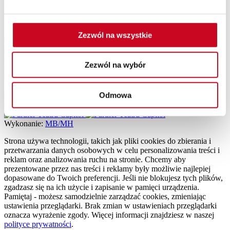
choreografii. W Capitolu gra w spektaklu
„Klimakterium…i już”
oraz
„Klimakterium 2”
.
Patroni Medialni Teatru
Zezwól na wszystkie
Zezwól na wybór
Partnerzy Teatru
Odmowa
Wykonanie:
MB/MH
Strona używa technologii, takich jak pliki cookies do zbierania i
przetwarzania danych osobowych w celu personalizowania treści i
reklam oraz analizowania ruchu na stronie. Chcemy aby
prezentowane przez nas treści i reklamy były możliwie najlepiej
dopasowane do Twoich preferencji. Jeśli nie blokujesz tych plików,
zgadzasz się na ich użycie i zapisanie w pamięci urządzenia.
Pamiętaj - możesz samodzielnie zarządzać cookies, zmieniając
ustawienia przeglądarki. Brak zmian w ustawieniach przeglądarki
oznacza wyrażenie zgody. Więcej informacji znajdziesz w naszej
polityce prywatności
.