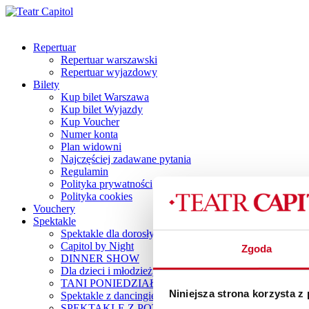
Repertuar
Repertuar warszawski
Repertuar wyjazdowy
Bilety
Kup bilet Warszawa
Kup bilet Wyjazdy
Kup Voucher
Numer konta
Plan widowni
Najczęściej zadawane pytania
Regulamin
Polityka prywatności
Polityka cookies
Vouchery
Spektakle
Spektakle dla dorosłych
Capitol by Night
Zgoda
DINNER SHOW
Dla dzieci i młodzieży
TANI PONIEDZIAŁEK
Niniejsza strona korzysta z
Spektakle z dancingiem
SPEKTAKLE Z POTAŃCÓWKĄ