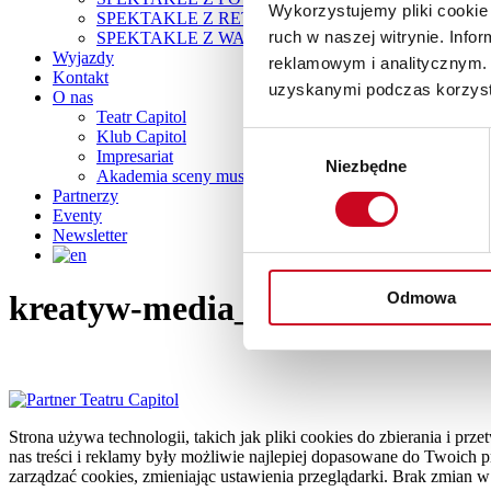
Wykorzystujemy pliki cookie 
SPEKTAKLE Z RETRO IMPREZKĄ
ruch w naszej witrynie. Inf
SPEKTAKLE Z WAKACYJNĄ POTAŃCÓWKĄ
Wyjazdy
reklamowym i analitycznym. 
Kontakt
uzyskanymi podczas korzysta
O nas
Teatr Capitol
Klub Capitol
Wybór
Impresariat
Niezbędne
zgody
Akademia sceny musicalowej
Partnerzy
Eventy
Newsletter
Odmowa
kreatyw-media_022
Strona używa technologii, takich jak pliki cookies do zbierania i p
nas treści i reklamy były możliwie najlepiej dopasowane do Twoich pre
zarządzać cookies, zmieniając ustawienia przeglądarki. Brak zmian w