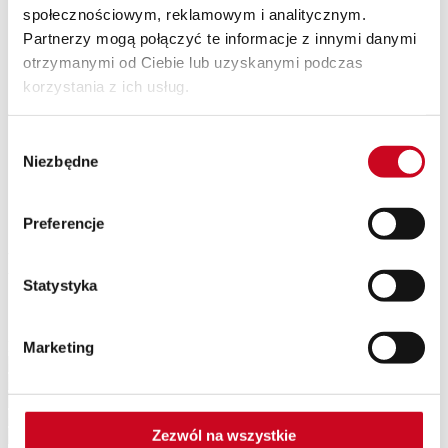
społecznościowym, reklamowym i analitycznym.
SPEKTAKLE Z WAKACYJNĄ POTAŃCÓWKĄ
Wyjazdy
Partnerzy mogą połączyć te informacje z innymi danymi
Kontakt
otrzymanymi od Ciebie lub uzyskanymi podczas
O nas
korzystania z ich usług.
Teatr Capitol
Klub Capitol
Impresariat
Wybór
Akademia sceny musicalowej
Partnerzy
Niezbędne
zgody
Eventy
Newsletter
Preferencje
NEWS_14.30
Statystyka
Patroni Medialni Teatru
Marketing
Zezwól na wszystkie