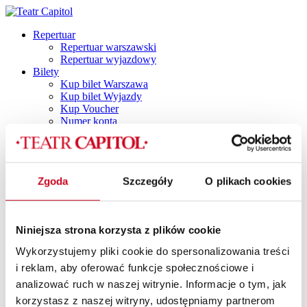
Repertuar
Repertuar warszawski
Repertuar wyjazdowy
Bilety
Kup bilet Warszawa
Kup bilet Wyjazdy
Kup Voucher
Numer konta
Plan widowni
Najczęściej zadawane pytania
Regulamin
Polityka prywatności
Zgoda
Szczegóły
O plikach cookies
Polityka cookies
Vouchery
Spektakle
Spektakle dla dorosłych
Niniejsza strona korzysta z plików cookie
Capitol by Night
DINNER SHOW
Wykorzystujemy pliki cookie do spersonalizowania treści
Dla dzieci i młodzieży
i reklam, aby oferować funkcje społecznościowe i
TANI PONIEDZIAŁEK
Spektakle z dancingiem
analizować ruch w naszej witrynie. Informacje o tym, jak
SPEKTAKLE Z POTAŃCÓWKĄ
korzystasz z naszej witryny, udostępniamy partnerom
SPEKTAKLE Z RETRO IMPREZKĄ