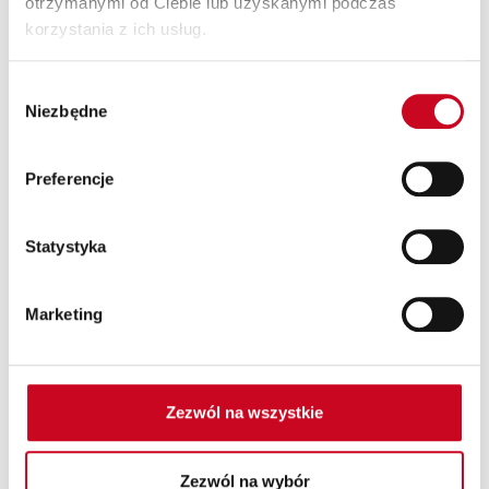
otrzymanymi od Ciebie lub uzyskanymi podczas
korzystania z ich usług.
Patroni Medialni Teatru
Wybór
Niezbędne
zgody
Preferencje
Statystyka
Marketing
Zezwól na wszystkie
Partnerzy Teatru
Zezwól na wybór