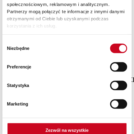
społecznościowym, reklamowym i analitycznym.
SPEKTAKLE Z WAKACYJNĄ POTAŃCÓWKĄ
Wyjazdy
Partnerzy mogą połączyć te informacje z innymi danymi
Kontakt
otrzymanymi od Ciebie lub uzyskanymi podczas
O nas
korzystania z ich usług.
Teatr Capitol
Klub Capitol
Impresariat
Wybór
Akademia sceny musicalowej
Partnerzy
Niezbędne
zgody
Eventy
Newsletter
Preferencje
BRZECHWA2020_plakat_A3_t
Statystyka
Patroni Medialni Teatru
Marketing
Zezwól na wszystkie