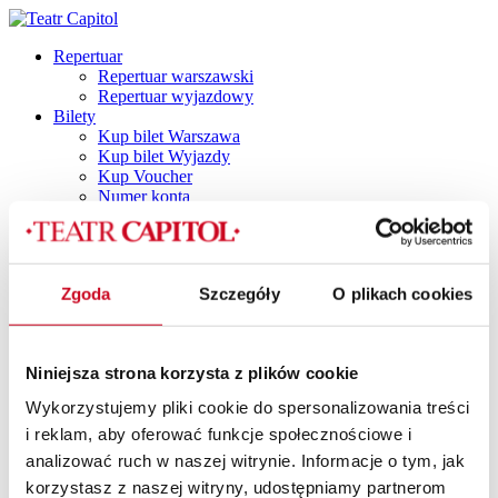
Repertuar
Repertuar warszawski
Repertuar wyjazdowy
Bilety
Kup bilet Warszawa
Kup bilet Wyjazdy
Kup Voucher
Numer konta
Plan widowni
Najczęściej zadawane pytania
Regulamin
Polityka prywatności
Zgoda
Szczegóły
O plikach cookies
Polityka cookies
Vouchery
Spektakle
Spektakle dla dorosłych
Niniejsza strona korzysta z plików cookie
Capitol by Night
DINNER SHOW
Wykorzystujemy pliki cookie do spersonalizowania treści
Dla dzieci i młodzieży
i reklam, aby oferować funkcje społecznościowe i
TANI PONIEDZIAŁEK
Spektakle z dancingiem
analizować ruch w naszej witrynie. Informacje o tym, jak
SPEKTAKLE Z POTAŃCÓWKĄ
korzystasz z naszej witryny, udostępniamy partnerom
SPEKTAKLE Z RETRO IMPREZKĄ