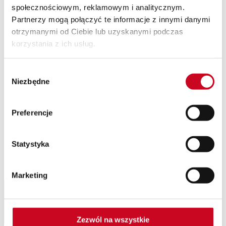
społecznościowym, reklamowym i analitycznym.
SPEKTAKLE Z WAKACYJNĄ POTAŃCÓWKĄ
Wyjazdy
Partnerzy mogą połączyć te informacje z innymi danymi
Kontakt
otrzymanymi od Ciebie lub uzyskanymi podczas
O nas
korzystania z ich usług.
Teatr Capitol
Klub Capitol
Impresariat
Wybór
Akademia sceny musicalowej
Partnerzy
Niezbędne
zgody
Eventy
Newsletter
Preferencje
CEZ_7845
Statystyka
Patroni Medialni Teatru
Marketing
Zezwól na wszystkie