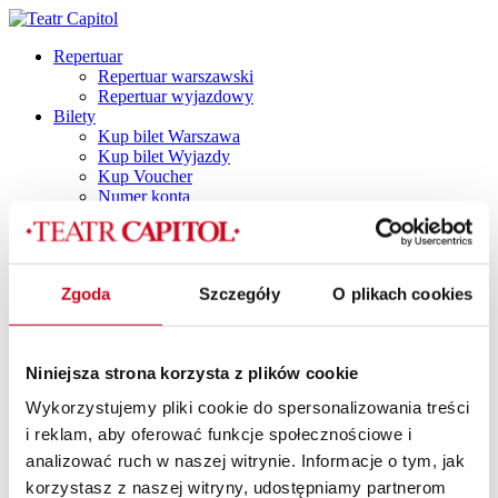
Repertuar
Repertuar warszawski
Repertuar wyjazdowy
Bilety
Kup bilet Warszawa
Kup bilet Wyjazdy
Kup Voucher
Numer konta
Plan widowni
Najczęściej zadawane pytania
Regulamin
Polityka prywatności
Zgoda
Szczegóły
O plikach cookies
Polityka cookies
Vouchery
Spektakle
Spektakle dla dorosłych
Niniejsza strona korzysta z plików cookie
Capitol by Night
DINNER SHOW
Wykorzystujemy pliki cookie do spersonalizowania treści
Dla dzieci i młodzieży
i reklam, aby oferować funkcje społecznościowe i
TANI PONIEDZIAŁEK
Spektakle z dancingiem
analizować ruch w naszej witrynie. Informacje o tym, jak
SPEKTAKLE Z POTAŃCÓWKĄ
korzystasz z naszej witryny, udostępniamy partnerom
SPEKTAKLE Z RETRO IMPREZKĄ