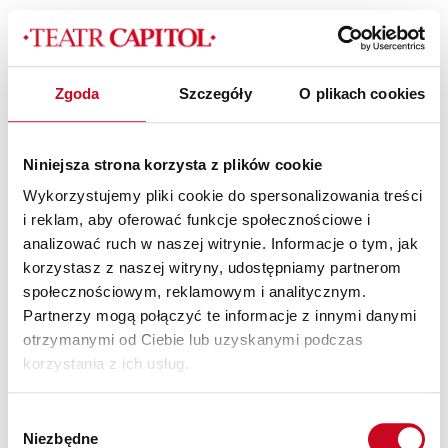
Zgoda
Szczegóły
O plikach cookies
taniponiedzialek_2022_2_slider_kopia
Niniejsza strona korzysta z plików cookie
Wykorzystujemy pliki cookie do spersonalizowania treści
i reklam, aby oferować funkcje społecznościowe i
analizować ruch w naszej witrynie. Informacje o tym, jak
korzystasz z naszej witryny, udostępniamy partnerom
społecznościowym, reklamowym i analitycznym.
Partnerzy mogą połączyć te informacje z innymi danymi
Patroni Medialni Teatru
otrzymanymi od Ciebie lub uzyskanymi podczas
korzystania z ich usług.
Wybór
Niezbędne
zgody