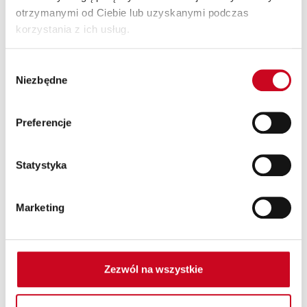
otrzymanymi od Ciebie lub uzyskanymi podczas
korzystania z ich usług.
Wybór
Patroni Medialni Teatru
Niezbędne
zgody
Preferencje
Statystyka
Marketing
Zezwól na wszystkie
Partnerzy Teatru