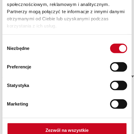
społecznościowym, reklamowym i analitycznym.
SPEKTAKLE Z WAKACYJNĄ POTAŃCÓWKĄ
Wyjazdy
Partnerzy mogą połączyć te informacje z innymi danymi
Kontakt
otrzymanymi od Ciebie lub uzyskanymi podczas
O nas
korzystania z ich usług.
Teatr Capitol
Klub Capitol
Impresariat
Wybór
Akademia sceny musicalowej
Partnerzy
Niezbędne
zgody
Eventy
Newsletter
Preferencje
vouchery_2025_STRONA_LUTY
Statystyka
Patroni Medialni Teatru
Marketing
Zezwól na wszystkie