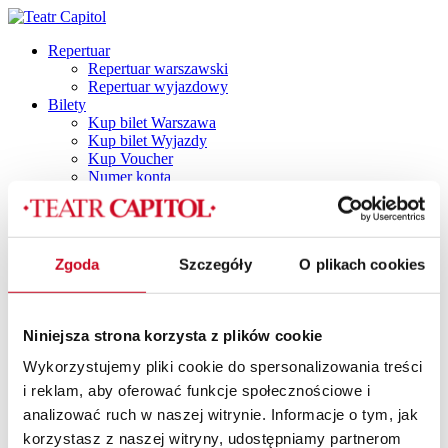
Repertuar
Repertuar warszawski
Repertuar wyjazdowy
Bilety
Kup bilet Warszawa
Kup bilet Wyjazdy
Kup Voucher
Numer konta
Plan widowni
Najczęściej zadawane pytania
Regulamin
Polityka prywatności
Zgoda
Szczegóły
O plikach cookies
Polityka cookies
Vouchery
Spektakle
Spektakle dla dorosłych
Niniejsza strona korzysta z plików cookie
Capitol by Night
DINNER SHOW
Wykorzystujemy pliki cookie do spersonalizowania treści
Dla dzieci i młodzieży
i reklam, aby oferować funkcje społecznościowe i
TANI PONIEDZIAŁEK
Spektakle z dancingiem
analizować ruch w naszej witrynie. Informacje o tym, jak
SPEKTAKLE Z POTAŃCÓWKĄ
korzystasz z naszej witryny, udostępniamy partnerom
SPEKTAKLE Z RETRO IMPREZKĄ