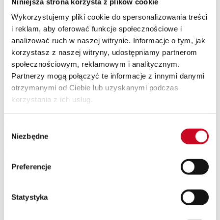
Niniejsza strona korzysta z plików cookie
SPEKTAKLE Z WAKACYJNĄ POTAŃCÓWKĄ
Wykorzystujemy pliki cookie do spersonalizowania treści
Wyjazdy
Kontakt
i reklam, aby oferować funkcje społecznościowe i
O nas
analizować ruch w naszej witrynie. Informacje o tym, jak
Teatr Capitol
korzystasz z naszej witryny, udostępniamy partnerom
Klub Capitol
Impresariat
społecznościowym, reklamowym i analitycznym.
Akademia sceny musicalowej
Partnerzy mogą połączyć te informacje z innymi danymi
Partnerzy
otrzymanymi od Ciebie lub uzyskanymi podczas
Eventy
Newsletter
korzystania z ich usług.
Katarzyna Ankudowicz
Wybór
Niezbędne
zgody
Absolwentka Akademii Teatralnej im. Aleksandra Zelwerowicza w
Warszawie. W 2004 nastąpił jej oficjalny debiut teatralny – w roli
macochy w sztuce „Kopciuch” na deskach Teatru Narodowego w
Preferencje
Warszawie. Natomiast debiut filmowy to dwie drugoplanowe role w
filmach z 2002 roku: „Dzień świra” i „Julia wraca do domu”.
Popularność przyniosła jej rola Sylwii Nowik w serialu
Statystyka
telewizyjnym „Bulionerzy”. Inną dużą rolą serialową była postać
Kasi Nowak w „Pogodzie na piątek”. W 2007 roku zagrała również
Patrycję Srokę, jedną z głównych ról serialu komediowego