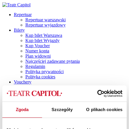
Repertuar
Repertuar warszawski
Repertuar wyjazdowy
Bilety
Kup bilet Warszawa
Kup bilet Wyjazdy
Kup Voucher
Numer konta
Plan widowni
Najczęściej zadawane pytania
Regulamin
Polityka prywatności
Polityka cookies
Vouchery
Spektakle
Spektakle dla dorosłych
Capitol by Night
DINNER SHOW
Dla dzieci i młodzieży
Zgoda
Szczegóły
O plikach cookies
TANI PONIEDZIAŁEK
Spektakle z dancingiem
SPEKTAKLE Z POTAŃCÓWKĄ
SPEKTAKLE Z RETRO IMPREZKĄ