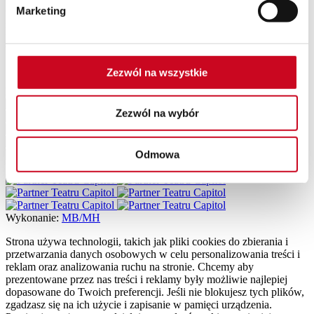
„Mamuśki”. Od 2013 roku występuje w serialu obyczajowym
Marketing
„Pierwsza miłość”. W latach 2005–2008 pracowała w Teatrze
Miejskim im. Witolda Gombrowicza w Gdyni. W Capitolu gra w
spektaklu
„Między łóżkami”
.
Zezwól na wszystkie
Patroni Medialni Teatru
Zezwól na wybór
Odmowa
Partnerzy Teatru
Wykonanie:
MB/MH
Strona używa technologii, takich jak pliki cookies do zbierania i
przetwarzania danych osobowych w celu personalizowania treści i
reklam oraz analizowania ruchu na stronie. Chcemy aby
prezentowane przez nas treści i reklamy były możliwie najlepiej
dopasowane do Twoich preferencji. Jeśli nie blokujesz tych plików,
zgadzasz się na ich użycie i zapisanie w pamięci urządzenia.