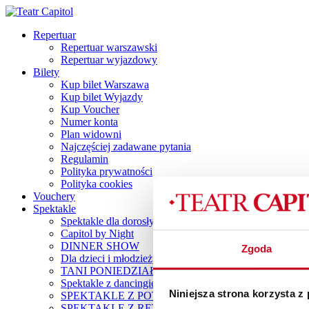
Repertuar
Repertuar warszawski
Repertuar wyjazdowy
Bilety
Kup bilet Warszawa
Kup bilet Wyjazdy
Kup Voucher
Numer konta
Plan widowni
Najczęściej zadawane pytania
Regulamin
Polityka prywatności
Polityka cookies
Vouchery
Spektakle
Spektakle dla dorosłych
Capitol by Night
DINNER SHOW
Zgoda
Dla dzieci i młodzieży
TANI PONIEDZIAŁEK
Spektakle z dancingiem
Niniejsza strona korzysta z
SPEKTAKLE Z POTAŃCÓWKĄ
SPEKTAKLE Z RETRO IMPREZKĄ