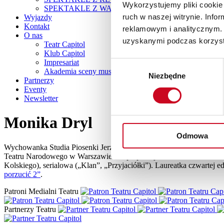
Wykorzystujemy pliki cookie 
SPEKTAKLE Z WAKACYJNĄ POTAŃCÓWKĄ
ruch w naszej witrynie. Inf
Wyjazdy
Kontakt
reklamowym i analitycznym. 
O nas
uzyskanymi podczas korzysta
Teatr Capitol
Klub Capitol
Impresariat
Wybór
Akademia sceny musicalowej
Niezbędne
zgody
Partnerzy
Eventy
Newsletter
Monika Dryl
Odmowa
Wychowanka Studia Piosenki Jerzego Tomzika w Białymstoku. Ukońc
Teatru Narodowego w Warszawie. Współpracuje z Teatrem Pieśń Kozł
Kolskiego), serialowa („Klan”, „Przyjaciółki”). Laureatka czwartej
porzucić 2”
.
Patroni Medialni Teatru
Partnerzy Teatru