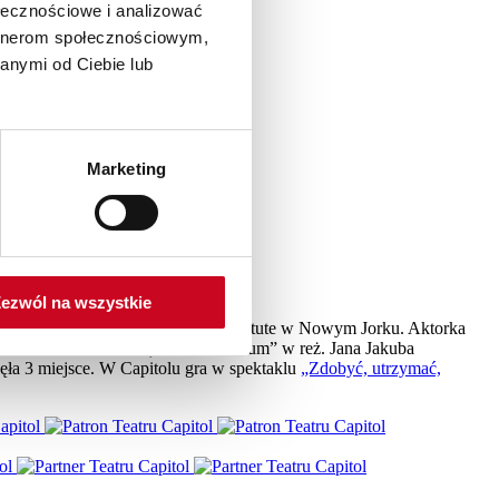
ołecznościowe i analizować
artnerom społecznościowym,
anymi od Ciebie lub
Marketing
ezwól na wszystkie
e Strasberg Film And Theatre Institute w Nowym Jorku. Aktorka
u. Aktorka filmowa (m.in. „Jasminum” w reż. Jana Jakuba
ęła 3 miejsce. W Capitolu gra w spektaklu
„Zdobyć, utrzymać,