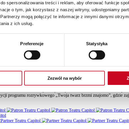
do spersonalizowania treści i reklam, aby oferować funkcje sp
ormacje o tym, jak korzystasz z naszej witryny, udostępniamy p
Partnerzy mogą połączyć te informacje z innymi danymi otrzym
nia z ich usług.
Preferencje
Statystyka
Zezwól na wybór
Z
zyła Akademię Teatralną w Warszawie w 2002 r. Uczyła się w The Le
a. Absolwentka Szkoły Muzycznej II st. w Warszawie, w klasie śpiew
 edycji programu rozrywkowego „Twoja twarz brzmi znajomo”, gdzie zaj