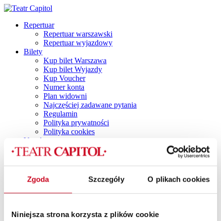
Repertuar
Repertuar warszawski
Repertuar wyjazdowy
Bilety
Kup bilet Warszawa
Kup bilet Wyjazdy
Kup Voucher
Numer konta
Plan widowni
Najczęściej zadawane pytania
Regulamin
Polityka prywatności
Polityka cookies
Vouchery
Spektakle
Spektakle dla dorosłych
Capitol by Night
DINNER SHOW
Zgoda
Szczegóły
O plikach cookies
Dla dzieci i młodzieży
TANI PONIEDZIAŁEK
Spektakle z dancingiem
SPEKTAKLE Z POTAŃCÓWKĄ
Niniejsza strona korzysta z plików cookie
SPEKTAKLE Z RETRO IMPREZKĄ