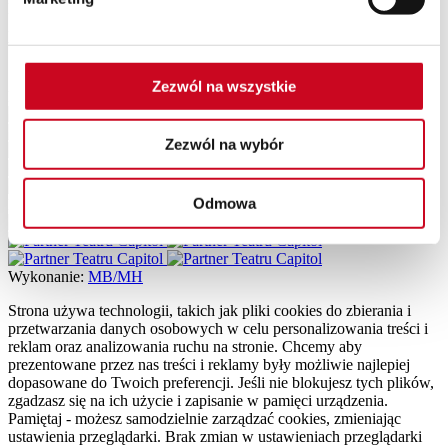
Muzycznym w Gdyni, Teatrem Wybrzeże, Teatrem Nowym w
Zabrzu, Teatrem im. L. Solskiego w Tarnowie, Teatrem Kamienica
w Warszawie. W Teatrze Capitol wciela się w rolę dyrektora
Sandersa w spektaklu
„Dajcie mi Tenora”
.
Zezwól na wszystkie
Patroni Medialni Teatru
Zezwól na wybór
Odmowa
Partnerzy Teatru
Wykonanie:
MB/MH
Strona używa technologii, takich jak pliki cookies do zbierania i
przetwarzania danych osobowych w celu personalizowania treści i
reklam oraz analizowania ruchu na stronie. Chcemy aby
prezentowane przez nas treści i reklamy były możliwie najlepiej
dopasowane do Twoich preferencji. Jeśli nie blokujesz tych plików,
zgadzasz się na ich użycie i zapisanie w pamięci urządzenia.
Pamiętaj - możesz samodzielnie zarządzać cookies, zmieniając
ustawienia przeglądarki. Brak zmian w ustawieniach przeglądarki