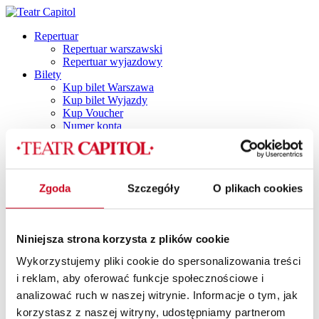
Repertuar
Repertuar warszawski
Repertuar wyjazdowy
Bilety
Kup bilet Warszawa
Kup bilet Wyjazdy
Kup Voucher
Numer konta
Plan widowni
Najczęściej zadawane pytania
Regulamin
Polityka prywatności
Zgoda
Szczegóły
O plikach cookies
Polityka cookies
Vouchery
Spektakle
Spektakle dla dorosłych
Niniejsza strona korzysta z plików cookie
Capitol by Night
DINNER SHOW
Wykorzystujemy pliki cookie do spersonalizowania treści
Dla dzieci i młodzieży
i reklam, aby oferować funkcje społecznościowe i
TANI PONIEDZIAŁEK
Spektakle z dancingiem
analizować ruch w naszej witrynie. Informacje o tym, jak
SPEKTAKLE Z POTAŃCÓWKĄ
korzystasz z naszej witryny, udostępniamy partnerom
SPEKTAKLE Z RETRO IMPREZKĄ