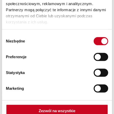
społecznościowym, reklamowym i analitycznym.
SPEKTAKLE Z WAKACYJNĄ POTAŃCÓWKĄ
Wyjazdy
Partnerzy mogą połączyć te informacje z innymi danymi
Kontakt
otrzymanymi od Ciebie lub uzyskanymi podczas
O nas
korzystania z ich usług.
Teatr Capitol
Klub Capitol
Impresariat
Wybór
Akademia sceny musicalowej
Partnerzy
Niezbędne
zgody
Eventy
Newsletter
Preferencje
Dreams 5A – A4
Statystyka
Patroni Medialni Teatru
Marketing
Zezwól na wszystkie