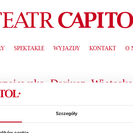
RY
SPEKTAKLE
WYJAZDY
KONTAKT
O 
zejewska_Dariusz_Wieteska
Szczegóły
 plików cookie