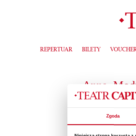
REPERTUAR
BILETY
VOUCHE
Anna_Modr
Zgoda
Niniejsza strona korzysta z