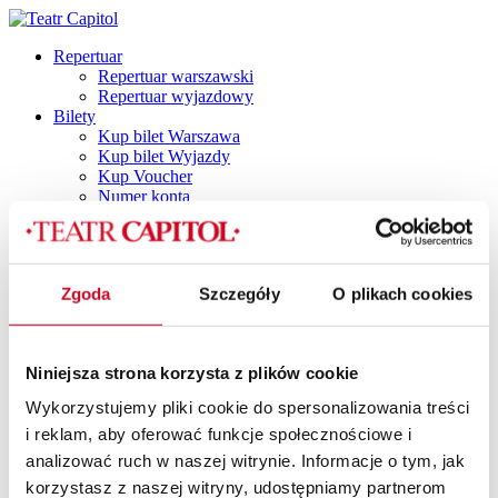
Repertuar
Repertuar warszawski
Repertuar wyjazdowy
Bilety
Kup bilet Warszawa
Kup bilet Wyjazdy
Kup Voucher
Numer konta
Plan widowni
Najczęściej zadawane pytania
Regulamin
Polityka prywatności
Zgoda
Szczegóły
O plikach cookies
Polityka cookies
Vouchery
Spektakle
Spektakle dla dorosłych
Niniejsza strona korzysta z plików cookie
Capitol by Night
DINNER SHOW
Wykorzystujemy pliki cookie do spersonalizowania treści
Dla dzieci i młodzieży
i reklam, aby oferować funkcje społecznościowe i
TANI PONIEDZIAŁEK
Spektakle z dancingiem
analizować ruch w naszej witrynie. Informacje o tym, jak
SPEKTAKLE Z POTAŃCÓWKĄ
korzystasz z naszej witryny, udostępniamy partnerom
SPEKTAKLE Z RETRO IMPREZKĄ