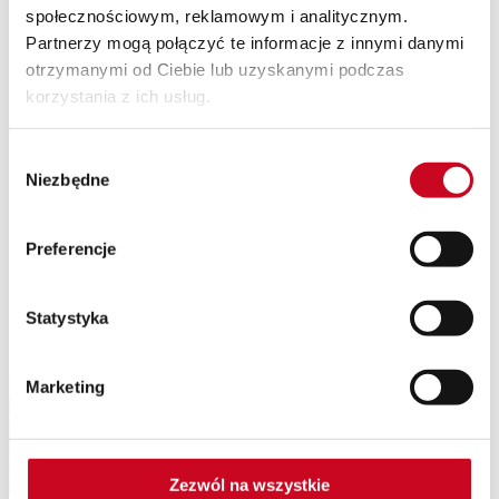
społecznościowym, reklamowym i analitycznym.
SPEKTAKLE Z WAKACYJNĄ POTAŃCÓWKĄ
Wyjazdy
Partnerzy mogą połączyć te informacje z innymi danymi
Kontakt
otrzymanymi od Ciebie lub uzyskanymi podczas
O nas
korzystania z ich usług.
Teatr Capitol
Klub Capitol
Impresariat
Wybór
Akademia sceny musicalowej
Partnerzy
Niezbędne
zgody
Eventy
Newsletter
Preferencje
OCB_Majchrzak_Wojciech
Statystyka
Patroni Medialni Teatru
Marketing
Zezwól na wszystkie