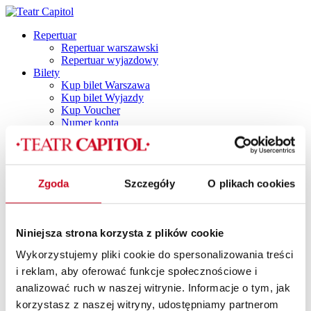
Repertuar
Repertuar warszawski
Repertuar wyjazdowy
Bilety
Kup bilet Warszawa
Kup bilet Wyjazdy
Kup Voucher
Numer konta
Plan widowni
Najczęściej zadawane pytania
Regulamin
Polityka prywatności
Zgoda
Szczegóły
O plikach cookies
Polityka cookies
Vouchery
Spektakle
Spektakle dla dorosłych
Niniejsza strona korzysta z plików cookie
Capitol by Night
DINNER SHOW
Wykorzystujemy pliki cookie do spersonalizowania treści
Dla dzieci i młodzieży
i reklam, aby oferować funkcje społecznościowe i
TANI PONIEDZIAŁEK
Spektakle z dancingiem
analizować ruch w naszej witrynie. Informacje o tym, jak
SPEKTAKLE Z POTAŃCÓWKĄ
korzystasz z naszej witryny, udostępniamy partnerom
SPEKTAKLE Z RETRO IMPREZKĄ