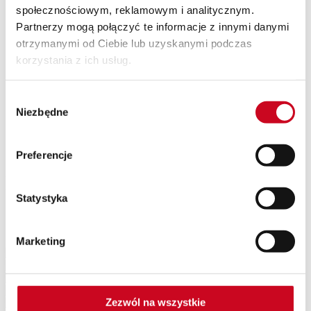
społecznościowym, reklamowym i analitycznym.
SPEKTAKLE Z WAKACYJNĄ POTAŃCÓWKĄ
Wyjazdy
Partnerzy mogą połączyć te informacje z innymi danymi
Kontakt
otrzymanymi od Ciebie lub uzyskanymi podczas
O nas
korzystania z ich usług.
Teatr Capitol
Klub Capitol
Impresariat
Wybór
Akademia sceny musicalowej
Partnerzy
Niezbędne
zgody
Eventy
Newsletter
Preferencje
MEDICINE LOGO CMYK
Statystyka
Patroni Medialni Teatru
Marketing
Zezwól na wszystkie