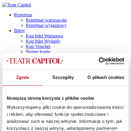
Repertuar
Repertuar warszawski
Repertuar wyjazdowy
Bilety
Kup bilet Warszawa
Kup bilet Wyjazdy
Kup Voucher
Numer konta
Plan widowni
Najczęściej zadawane pytania
Regulamin
Polityka prywatności
Zgoda
Szczegóły
O plikach cookies
Polityka cookies
Vouchery
Spektakle
Spektakle dla dorosłych
Niniejsza strona korzysta z plików cookie
Capitol by Night
DINNER SHOW
Wykorzystujemy pliki cookie do spersonalizowania treści
Dla dzieci i młodzieży
i reklam, aby oferować funkcje społecznościowe i
TANI PONIEDZIAŁEK
Spektakle z dancingiem
analizować ruch w naszej witrynie. Informacje o tym, jak
SPEKTAKLE Z POTAŃCÓWKĄ
korzystasz z naszej witryny, udostępniamy partnerom
SPEKTAKLE Z RETRO IMPREZKĄ