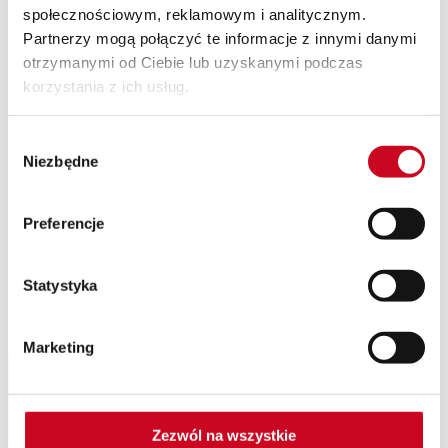
społecznościowym, reklamowym i analitycznym.
SPEKTAKLE Z WAKACYJNĄ POTAŃCÓWKĄ
Wyjazdy
Partnerzy mogą połączyć te informacje z innymi danymi
Kontakt
otrzymanymi od Ciebie lub uzyskanymi podczas
O nas
korzystania z ich usług.
Teatr Capitol
Klub Capitol
Impresariat
Wybór
Akademia sceny musicalowej
Partnerzy
Niezbędne
zgody
Eventy
Newsletter
Preferencje
Fot. Cezary Piwowarski
Statystyka
Patroni Medialni Teatru
Marketing
Zezwól na wszystkie